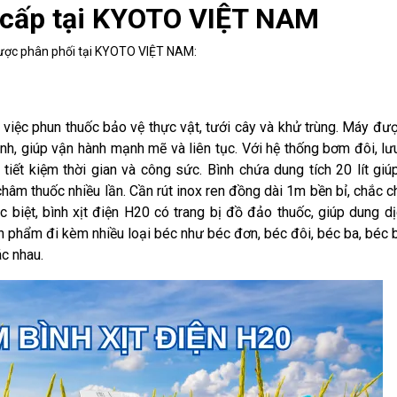
o cấp tại KYOTO VIỆT NAM
ược phân phối tại KYOTO VIỆT NAM:
 việc phun thuốc bảo vệ thực vật, tưới cây và khử trùng. Máy đượ
h, giúp vận hành mạnh mẽ và liên tục. Với hệ thống bơm đôi, lư
tiết kiệm thời gian và công sức. Bình chứa dung tích 20 lít giú
hâm thuốc nhiều lần. Cần rút inox ren đồng dài 1m bền bỉ, chắc c
 biệt, bình xịt điện H20 có trang bị đồ đảo thuốc, giúp dung dị
 phẩm đi kèm nhiều loại béc như béc đơn, béc đôi, béc ba, béc 
ác nhau.