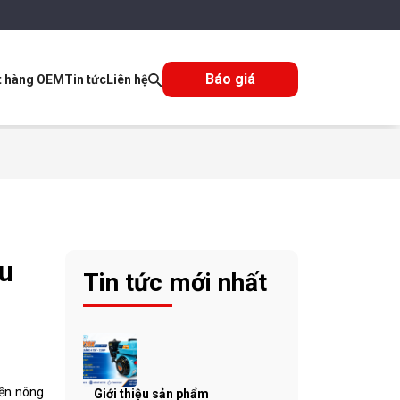
Báo giá
t hàng OEM
Tin tức
Liên hệ
u
Tin tức mới nhất
nền nông
Giới thiệu sản phẩm