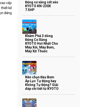
Động cơ xăng cốt xéo
 cao cấp
KYOTO KN-230X
thiết kế
7.5HP
họn đáng
m
Khám Phá 3 dòng
Động Cơ Xăng
KYOTO Hot Nhất Cho
Máy Xới, Máy Bơm,
Máy Xịt Thuốc
Nên chọn Đầu Bơm
Áp Lực Tự Động hay
Không Tự Động? Giải
đáp chi tiết từ KYOTO