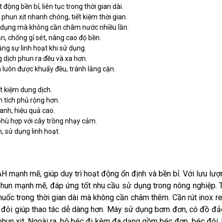
ng bền bỉ, liên tục trong thời gian dài.
phun xịt nhanh chóng, tiết kiệm thời gian.
ử dụng mà không cần châm nước nhiều lần.
n, chống gỉ sét, nâng cao độ bền.
ăng sự linh hoạt khi sử dụng.
 dịch phun ra đều và xa hơn.
luôn được khuấy đều, tránh lắng cặn.
ết kiệm dung dịch.
n tích phủ rộng hơn.
anh, hiệu quả cao.
hù hợp với cây trồng nhạy cảm.
 sử dụng linh hoạt.
 mạnh mẽ, giúp duy trì hoạt động ổn định và bền bỉ. Với lưu lư
phun mạnh mẽ, đáp ứng tốt nhu cầu sử dụng trong nông nghiệp. T
thuốc trong thời gian dài mà không cần châm thêm. Cần rút inox r
c đôi giúp thao tác dễ dàng hơn. Máy sử dụng bơm đơn, có đồ đả
hun xịt. Ngoài ra, bộ béc đi kèm đa dạng gồm béc đơn, béc đôi, 