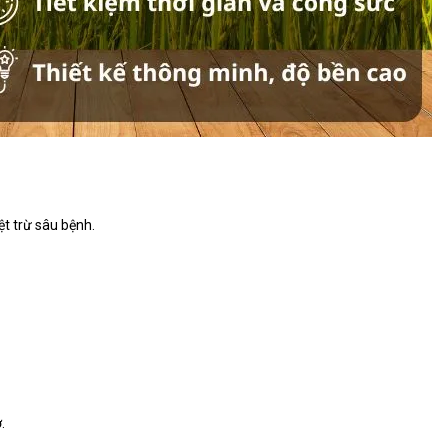
ệt trừ sâu bệnh.
.