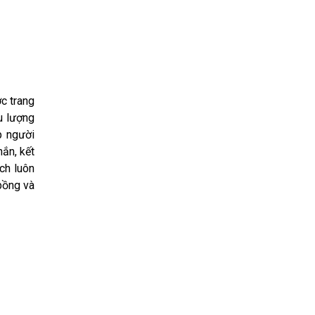
c trang
u lượng
p người
hắn, kết
ch luôn
bồng và