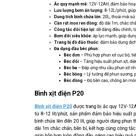
Ắc quy mạnh mẽ:
12V-12AH, đảm bảo hoạt độ
Lưu lượng bơm ấn tượng:
8-12L/phút, giúp 
Dung tích bình chứa lớn:
20L, thoải mái s
Cần rút inox ren đồng:
độ dài 1m, chắc chắ
Công tắc đôi tiện lợi:
dễ dàng điều chỉnh, t
Bơm đôi siêu khỏe:
áp lực mạnh, giúp dung
Trang bị đồ đảo thuốc:
đảm bảo dung dịch 
Đa dạng đầu béc phun:
Béc đơn
– Phù hợp phun xịt cục bộ, ti
Béc đôi
– Tăng hiệu suất phun xịt, diệ
Béc ba
– Đáp ứng nhu cầu phun xịt nh
Béc bồng
– Lý tưởng để phun sương, p
Béc đồng
– Độ bền cao, chống ăn mòn,
Bình xịt điện P20
Bình xịt điện P20
được trang bị ắc quy 12V-12AH
từ 8-12 lít/phút, sản phẩm đảm bảo hiệu suất 
bình chứa lên đến 20 lít, giúp người dùng phun 
dài 1m chắc chắn, bền bỉ, kết hợp cùng công tắ
giúp hỗn hợp luôn đồng đều, nâng cao hiệu quả p