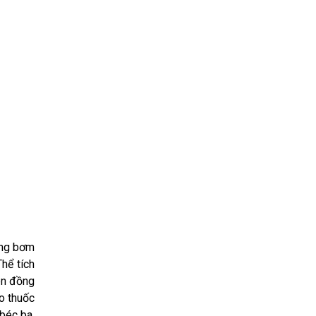
ợng bơm
hể tích
en đồng
o thuốc
béc ba,