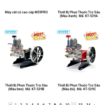
Máy cắt cỏ cao cấp M59PRO
Thiết Bị Phun Thuốc Trừ Sâu
(Màu Xanh). Mã: KT-539A
Thiết Bị Phun Thuốc Trừ Sâu
Thiết Bị Phun Thuốc Trừ Sâu
(Màu Đen). Mã: KT-539B
(Màu Đỏ). Mã: KT-539C
‹
1
2
3
4
5
6
7
8
9
10
...
33
34
›