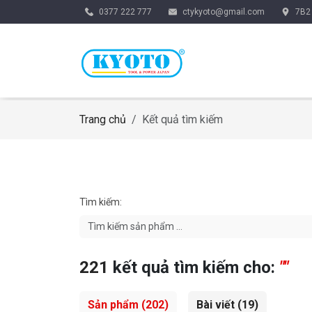
0377 222 777
ctykyoto@gmail.com
7B2 
Trang chủ
Kết quả tìm kiếm
Tìm kiếm:
221
kết quả tìm kiếm cho:
""
Sản phẩm
(202)
Bài viết
(19)