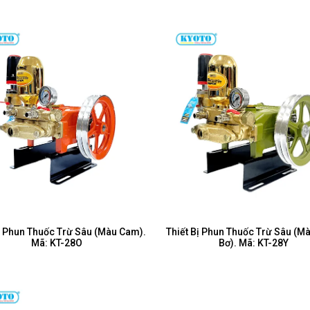
ị Phun Thuốc Trừ Sâu (Màu Cam).
Thiết Bị Phun Thuốc Trừ Sâu (M
Mã: KT-28O
Bơ). Mã: KT-28Y