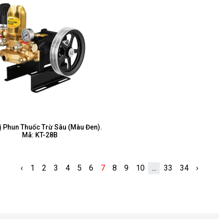
Bị Phun Thuốc Trừ Sâu (Màu Đen).
Mã: KT-28B
‹
1
2
3
4
5
6
7
8
9
10
...
33
34
›