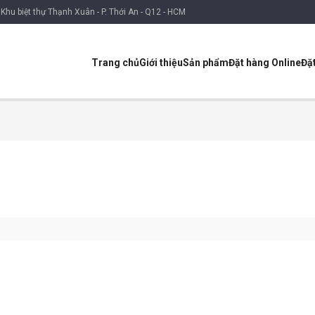
Khu biệt thự Thạnh Xuân - P. Thới An - Q12 - HCM
Trang chủ
Giới thiệu
Sản phẩm
Đặt hàng Online
Đặ