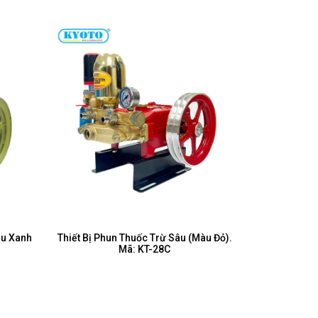
àu Xanh
Thiết Bị Phun Thuốc Trừ Sâu (Màu Đỏ).
Mã: KT-28C