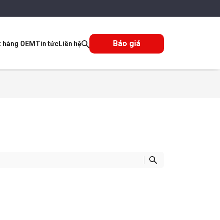
Báo giá
t hàng OEM
Tin tức
Liên hệ