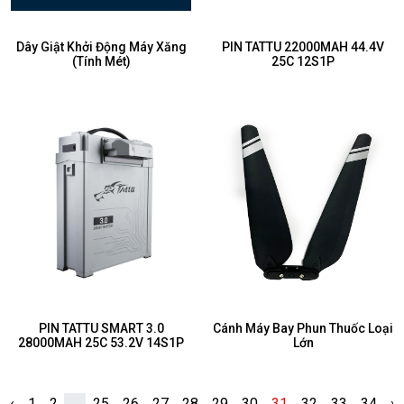
Dây Giật Khởi Động Máy Xăng
PIN TATTU 22000MAH 44.4V
(Tính Mét)
25C 12S1P
PIN TATTU SMART 3.0
Cánh Máy Bay Phun Thuốc Loại
28000MAH 25C 53.2V 14S1P
Lớn
‹
1
2
...
25
26
27
28
29
30
31
32
33
34
›