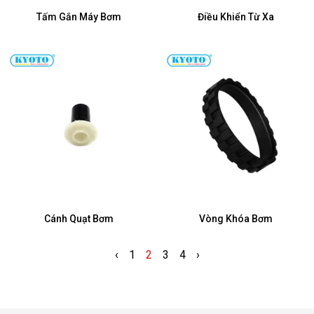
Tấm Gắn Máy Bơm
Điều Khiển Từ Xa
Cánh Quạt Bơm
Vòng Khóa Bơm
‹
1
2
3
4
›