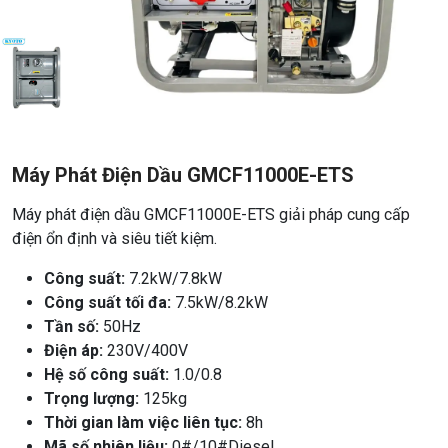
Máy Phát Điện Dầu GMCF11000E-ETS
Máy phát điện dầu GMCF11000E-ETS giải pháp cung cấp
điện ổn định và siêu tiết kiệm.
Công suất:
7.2kW/7.8kW
Công suất tối đa:
7.5kW/8.2kW
Tần số:
50Hz
Điện áp:
230V/400V
Hệ số công suất:
1.0/0.8
Trọng lượng:
125kg
Thời gian làm việc liên tục:
8h
Mã số nhiên liệu:
0#/10#Diesel